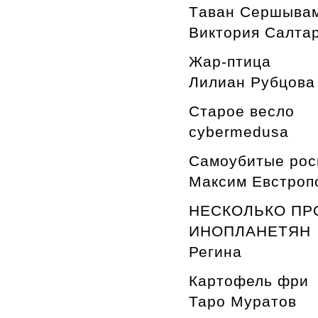
Tаван Cершыва
Виктория Салта
Жар-птица
Лилиан Рубцова
Старое весло
cybermedusa
Cамоубитые рос
Максим Евстроп
НЕСКОЛЬКО ПР
ИНОПЛАНЕТЯН
Регина
Картофель фри
Таро Муратов