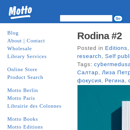
Blog
Rodina #2
About | Contact
Posted in
Editions
Wholesale
research
,
Self pub
Library Services
Tags:
cybermedus
Online Store
Салтар
,
Лиза Пет
Product Search
фокусия
,
Регина
,
Motto Berlin
Motto Paris
Librairie des Colonnes
Motto Books
Motto Editions