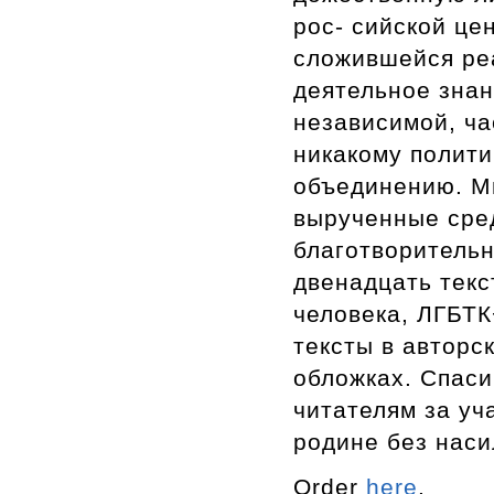
рос- сийской це
сложившейся ре
деятельное знан
независимой, ча
никакому полит
объединению. М
вырученные сре
благотворитель
двенадцать текс
человека, ЛГБТК
тексты в авторс
обложках. Спаси
читателям за уч
родине без наси
Order
here
.