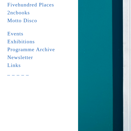
Fivehundred Places
2ncbooks
Motto Disco
Events
Exhibitions
Programme Archive
Newsletter
Links
_ _ _ _ _