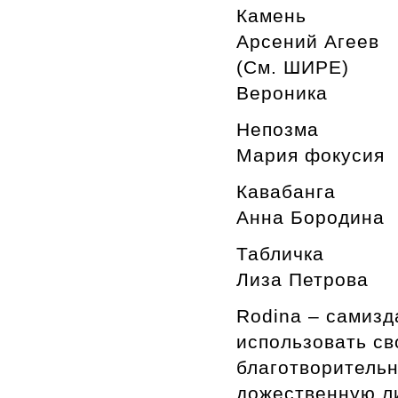
Камень
Арсений Агеев
(См. ШИРЕ)
Вероника
Непозма
Мария фокусия
Кавабанга
Анна Бородина
Табличка
Лиза Петрова
Rodina – самизд
использовать св
благотворительн
дожественную л