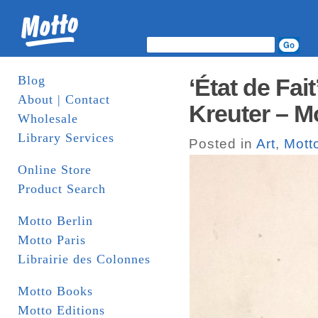
Blog
‘État de Fai
About | Contact
Kreuter – Mo
Wholesale
Library Services
Posted in
Art
,
Mott
Online Store
Product Search
Motto Berlin
Motto Paris
Librairie des Colonnes
Motto Books
Motto Editions