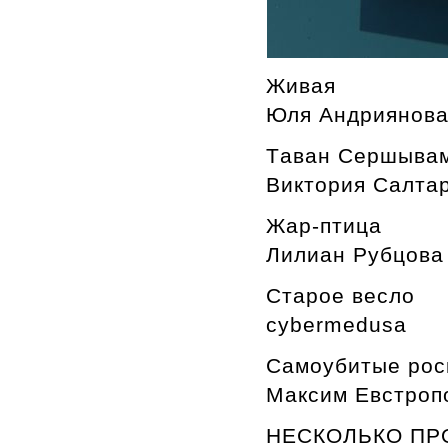
Живая
Юля Андриянов
Tаван Cершыва
Виктория Салта
Жар-птица
Лилиан Рубцова
Старое весло
cybermedusa
Cамоубитые рос
Максим Евстроп
НЕСКОЛЬКО ПР