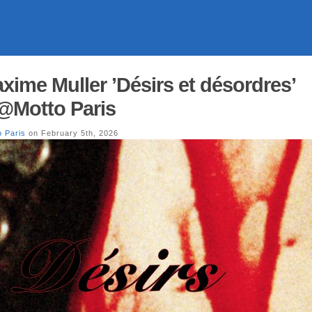
xime Muller ’Désirs et désordres’
@Motto Paris
o Paris
on February 5th, 2026