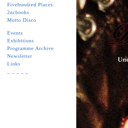
Fivehundred Places
2ncbooks
Motto Disco
Events
Exhibitions
Programme Archive
Newsletter
Links
_ _ _ _ _