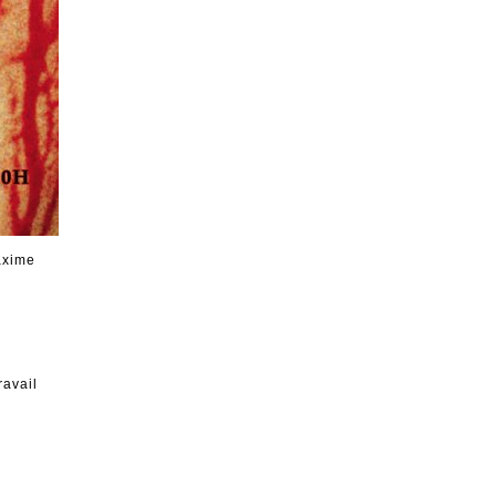
axime
ravail