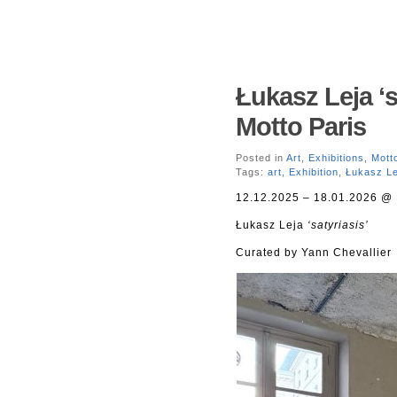
Łukasz Leja ‘s
Motto Paris
Posted in
Art
,
Exhibitions
,
Mott
Tags:
art
,
Exhibition
,
Łukasz Le
12.12.2025 – 18.01.2026 @ 
Łukasz Leja
‘satyriasis’
Curated by Yann Chevallier