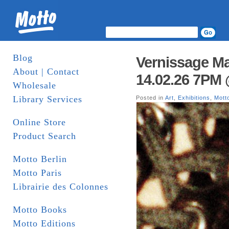
Blog
Vernissage Ma
About | Contact
14.02.26 7PM 
Wholesale
Library Services
Posted in
Art
,
Exhibitions
,
Mott
Online Store
Product Search
Motto Berlin
Motto Paris
Librairie des Colonnes
Motto Books
Motto Editions