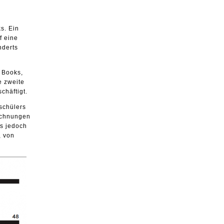
s. Ein
f eine
nderts
r Books,
e zweite
chäftigt.
schülers
eichnungen
as jedoch
, von