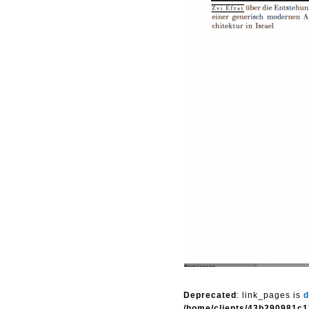
Deprecated
: link_pages is
d
/home/clients/43b290981c1