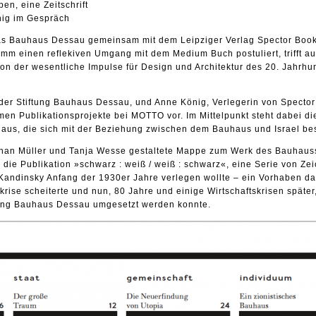
en, eine Zeitschrift
nig im Gespräch
 das Bauhaus Dessau gemeinsam mit dem Leipziger Verlag Spector Book
amm einen reflekiven Umgang mit dem Medium Buch postuliert, trifft au
, von der wesentliche Impulse für Design und Architektur des 20. Jahrhu
r der Stiftung Bauhaus Dessau, und Anne König, Verlegerin von Specto
men Publikationsprojekte bei MOTTO vor. Im Mittelpunkt steht dabei di
haus, die sich mit der Beziehung zwischen dem Bauhaus und Israel bes
han Müller und Tanja Wesse gestaltete Mappe zum Werk des Bauhaus
e die Publikation »schwarz : weiß / weiß : schwarz«, eine Serie von Z
 Kandinsky Anfang der 1930er Jahre verlegen wollte – ein Vorhaben d
krise scheiterte und nun, 80 Jahre und einige Wirtschaftskrisen später
tung Bauhaus Dessau umgesetzt werden konnte.