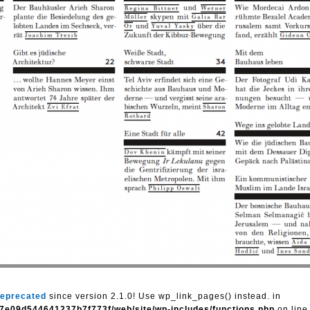
eprecated
since version 2.1.0! Use wp_link_pages() instead. in
7e09d544641237b7f773f/web/site/wp-includes/functions.php
on lin