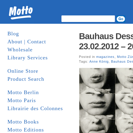
Blog
Bauhaus Dess
About | Contact
23.02.2012 – 2
Wholesale
Library Services
Posted in
magazines
,
Motto Zü
Tags:
Anne König
,
Bauhaus De
Online Store
Product Search
Motto Berlin
Motto Paris
Librairie des Colonnes
Motto Books
Motto Editions