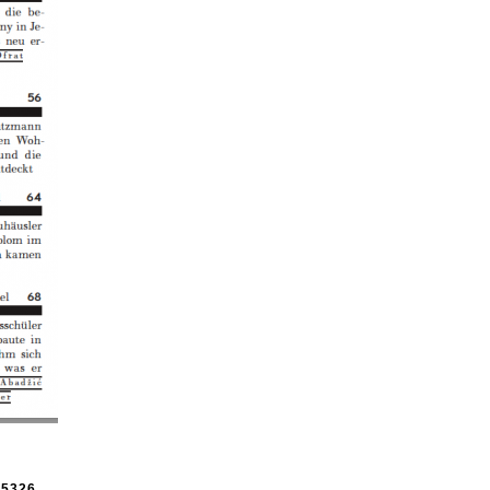
e
5326