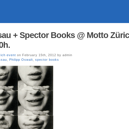
au + Spector Books @ Motto Züric
0h.
rich event
on February 15th, 2012 by admin
ssau
,
Philipp Oswalt
,
spector books