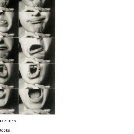
O Zürich
Books