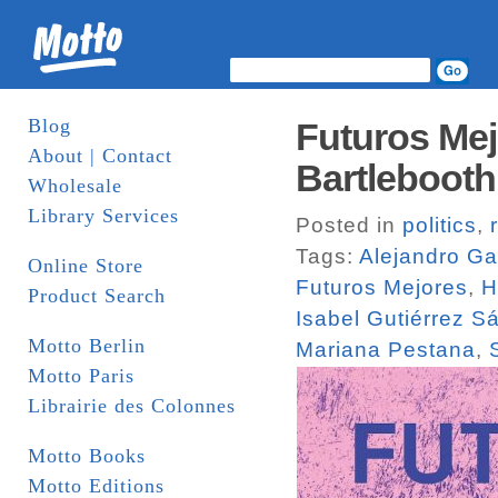
Blog
Futuros Mej
About | Contact
Bartlebooth
Wholesale
Library Services
Posted in
politics
,
Tags:
Alejandro Ga
Online Store
Futuros Mejores
,
H
Product Search
Isabel Gutiérrez S
Motto Berlin
Mariana Pestana
,
Motto Paris
Librairie des Colonnes
Motto Books
Motto Editions