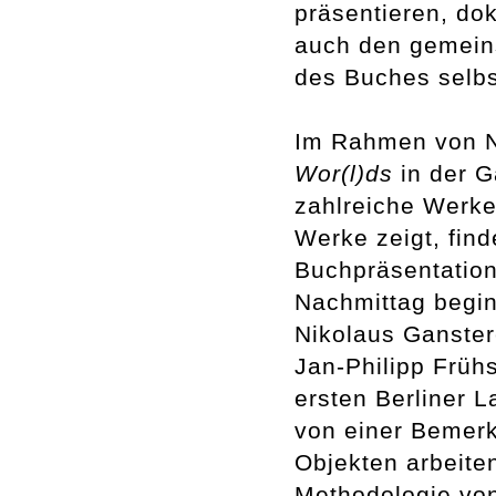
präsentieren, do
auch den gemeins
des Buches selbs
Im Rahmen von N
Wor(l)ds
in der G
zahlreiche Werk
Werke zeigt, fin
Buchpräsentation
Nachmittag begin
Nikolaus Ganster
Jan-Philipp Früh
ersten Berliner 
von einer Bemer
Objekten arbeite
Methodologie vo