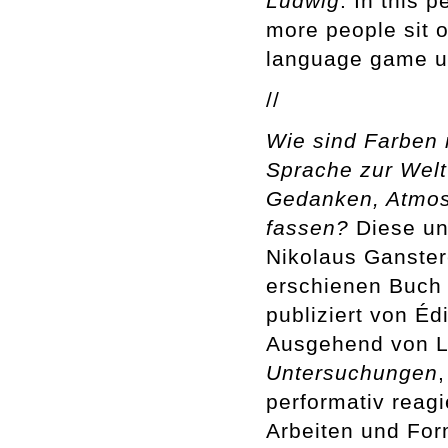
Ludwig
. In this 
more people sit o
language game un
//
Wie sind Farben 
Sprache zur Welt
Gedanken, Atmos
fassen?
Diese un
Nikolaus Ganster
erschienen Buc
publiziert von Éd
Ausgehend von L
Untersuchungen
performativ reag
Arbeiten und For