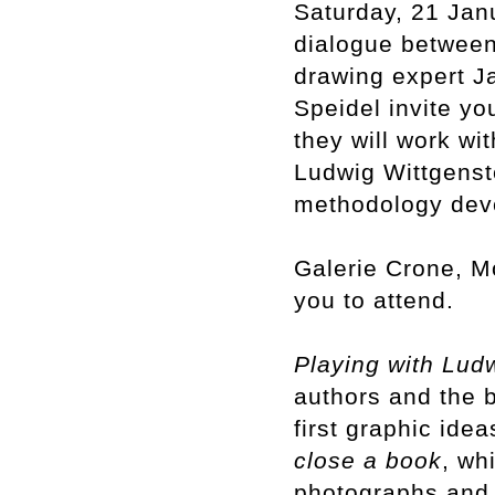
Saturday, 21 Jan
dialogue between
drawing expert J
Speidel invite yo
they will work w
Ludwig Wittgenste
methodology dev
Galerie Crone, Mo
you to attend.
Playing with Lud
authors and the 
first graphic ide
close a book
, wh
photographs and 