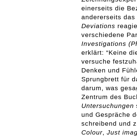
einerseits die B
andererseits das
Deviations
reagie
verschiedene Pa
Investigations (
erklärt: “Keine d
versuche festzuha
Denken und Fühl
Sprungbrett für 
darum, was gesag
Zentrum des Buc
Untersuchungen
und Gespräche de
schreibend und z
Colour
,
Just ima