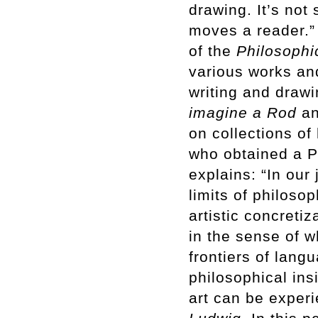
drawing. It’s not
moves a reader.”
of the
Philosophi
various works and
writing and draw
imagine a Rod
a
on collections of
who obtained a P
explains: “In our 
limits of philosop
artistic concretiz
in the sense of w
frontiers of lang
philosophical ins
art can be experi