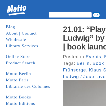
Blog
21.01: “Pla
About | Contact
Ludwig” by 
Wholesale
| book laun
Library Services
Online Store
Posted in
Events
,
Product Search
Tags:
Berlin
,
Book 
Frühsorge
,
Klaus S
Motto Berlin
Ludwig / Jouer av
Motto Paris
Librairie des Colonnes
Motto Books
Motto Editions