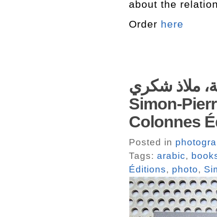
about the relatio
Order
here
طنجة، ملاذ شكري – Tanger, refuge 
Simon-Pierre
Colonnes É
Posted in
photogr
Tags:
arabic
,
book
Éditions
,
photo
,
Si