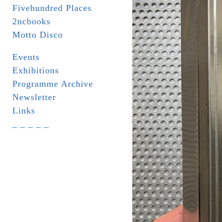
Fivehundred Places
2ncbooks
Motto Disco
Events
Exhibitions
Programme Archive
Newsletter
Links
_ _ _ _ _