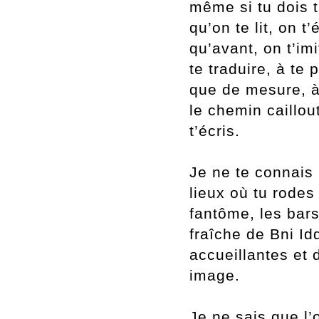
même si tu dois 
qu
’on te lit, on t
’
qu
’avant, on t
’im
te traduire, à te 
que de mesure, à 
le chemin caillou
t
’écris.
Je ne te connais
lieux où tu rodes
fantôme, les bars
fraîche de Bni Id
accueillantes et 
image.
Je ne sais que l
’