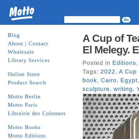
Blog
A Cup of T
About | Contact
El Melegy. 
Wholesale
Library Services
Posted in
Editions
Tags:
2022
,
A Cup 
Online Store
book
,
Cairo
,
Egypt
Product Search
sculpture
,
writing
,
Motto Berlin
Motto Paris
Librairie des Colonnes
Motto Books
Motto Editions