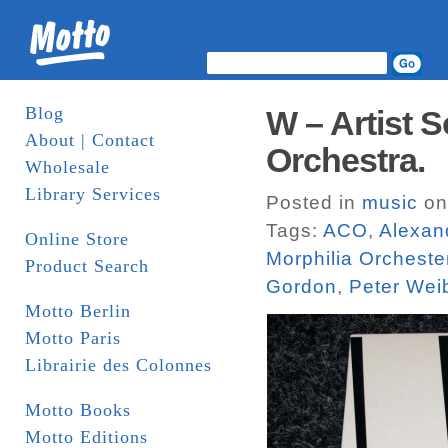
Blog
W – Artist S
About | Contact
Orchestra.
Wholesale
Library Services
Posted in
music
on
Tags:
ACO
,
Alexan
Online Store
Morphilia Orcheste
Product Search
Gordon
,
Peter Wei
Motto Berlin
Motto Paris
Librairie des Colonnes
Motto Books
Motto Editions