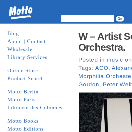
Blog
W – Artist S
About | Contact
Orchestra.
Wholesale
Library Services
Posted in
music
on
Tags:
ACO
,
Alexan
Online Store
Morphilia Orcheste
Product Search
Gordon
,
Peter Wei
Motto Berlin
Motto Paris
Librairie des Colonnes
Motto Books
Motto Editions