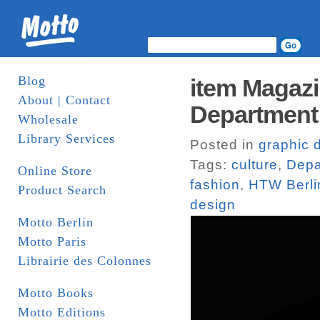
Blog
item Magazi
About | Contact
Department 
Wholesale
Library Services
Posted in
graphic 
Tags:
culture
,
Depa
Online Store
fashion
,
HTW Berli
Product Search
design
Motto Berlin
Motto Paris
Librairie des Colonnes
Motto Books
Motto Editions