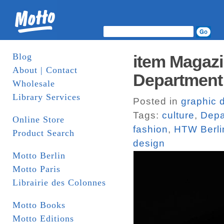
Blog
item Magazi
About | Contact
Department 
Wholesale
Library Services
Posted in
graphic 
Tags:
culture
,
Depa
Online Store
fashion
,
HTW Berli
Product Search
design
Motto Berlin
Motto Paris
Librairie des Colonnes
Motto Books
Motto Editions