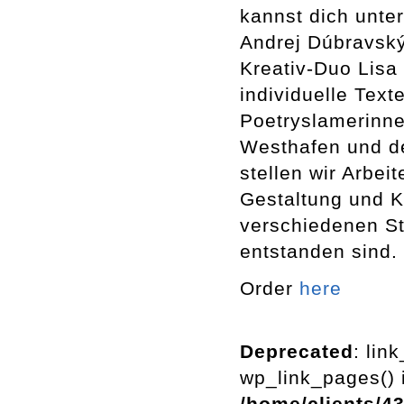
kannst dich unte
Andrej Dúbravský
Kreativ-Duo Lisa 
individuelle Tex
Poetryslamerinne
Westhafen und d
stellen wir Arbe
Gestaltung und Ku
verschiedenen St
entstanden sind.
Order
here
Deprecated
: lin
wp_link_pages() i
/home/clients/4