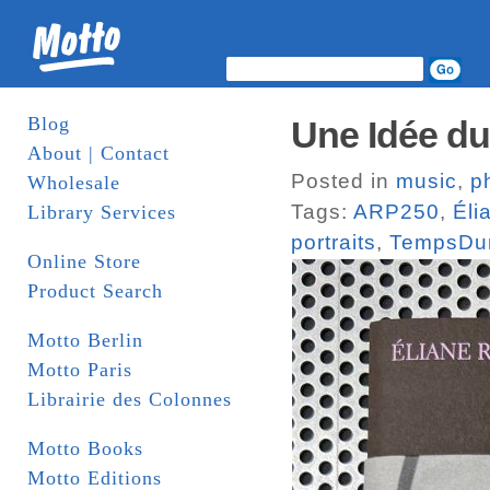
Blog
Une Idée du
About | Contact
Posted in
music
,
p
Wholesale
Tags:
ARP250
,
Éli
Library Services
portraits
,
TempsDu
Online Store
Product Search
Motto Berlin
Motto Paris
Librairie des Colonnes
Motto Books
Motto Editions