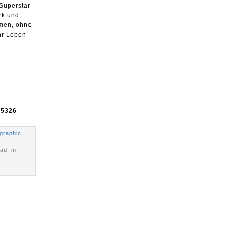
 Superstar
rk und
hmen, ohne
ihr Leben
e
5326
graphic
ad. in