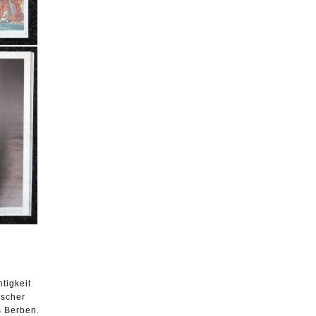
tigkeit
ischer
s Berben.