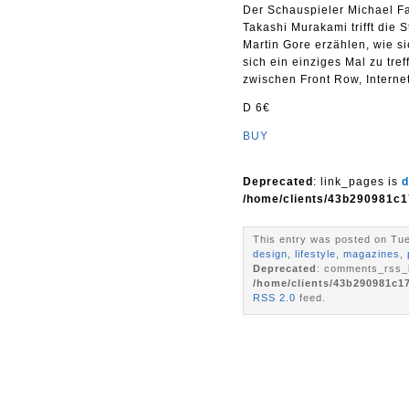
Der Schauspieler Michael Fa
Takashi Murakami trifft di
Martin Gore erzählen, wie 
sich ein einziges Mal zu tre
zwischen Front Row, Interne
D 6€
BUY
Deprecated
: link_pages is
d
/home/clients/43b290981c1
This entry was posted on Tue
design
,
lifestyle
,
magazines
,
Deprecated
: comments_rss_l
/home/clients/43b290981c1
RSS 2.0
feed.