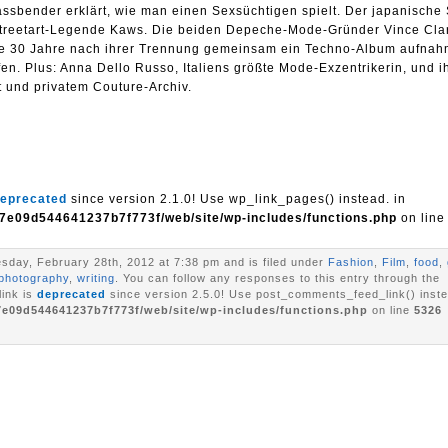
ssbender erklärt, wie man einen Sexsüchtigen spielt. Der japanische
e Streetart-Legende Kaws. Die beiden Depeche-Mode-Gründer Vince Cla
sie 30 Jahre nach ihrer Trennung gemeinsam ein Techno-Album aufna
ffen. Plus: Anna Dello Russo, Italiens größte Mode-Exzentrikerin, und 
t und privatem Couture-Archiv.
eprecated
since version 2.1.0! Use wp_link_pages() instead. in
7e09d544641237b7f773f/web/site/wp-includes/functions.php
on lin
sday, February 28th, 2012 at 7:38 pm and is filed under
Fashion
,
Film
,
food
,
photography
,
writing
. You can follow any responses to this entry through the
ink is
deprecated
since version 2.5.0! Use post_comments_feed_link() inste
7e09d544641237b7f773f/web/site/wp-includes/functions.php
on line
5326