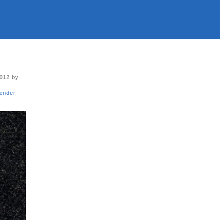
2012 by
ender
,