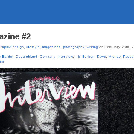
azine #2
graphic design
,
lifestyle
,
magazines
,
photography
,
writing
on February 28th, 
te Bardot
,
Deutschland
,
Germany
,
interview
,
Iris Berben
,
Kaws
,
Michael Fassb
mi