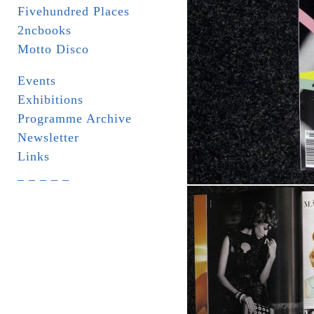
Fivehundred Places
2ncbooks
Motto Disco
Events
Exhibitions
Programme Archive
Newsletter
Links
_ _ _ _ _