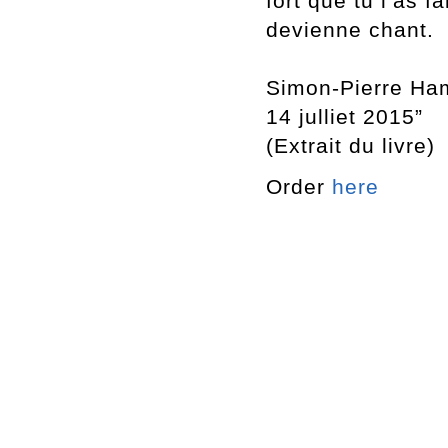
fort que tu l
’as fa
devienne chant.
Simon-Pierre Ha
14 julliet 2015”
(Extrait du livre)
Order
here