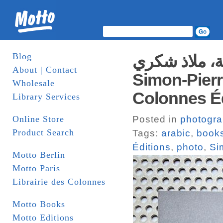
Blog
طنجة، ملاذ شكري – Tanger, refuge 
About | Contact
Simon-Pierre
Wholesale
Colonnes É
Library Services
Online Store
Posted in
photogr
Product Search
Tags:
arabic
,
book
Éditions
,
photo
,
Si
Motto Berlin
Motto Paris
Librairie des Colonnes
Motto Books
Motto Editions