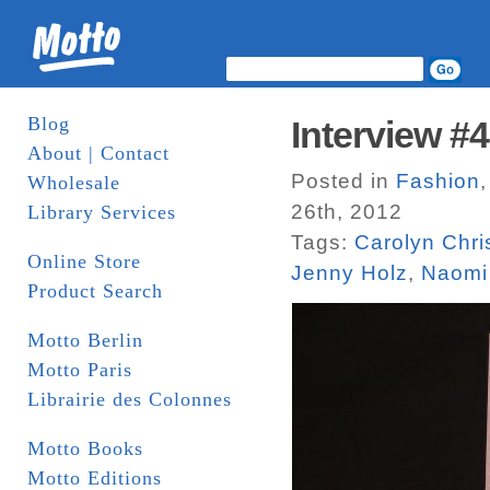
Blog
Interview #4
About | Contact
Posted in
Fashion
Wholesale
26th, 2012
Library Services
Tags:
Carolyn Chri
Online Store
Jenny Holz
,
Naomi
Product Search
Motto Berlin
Motto Paris
Librairie des Colonnes
Motto Books
Motto Editions