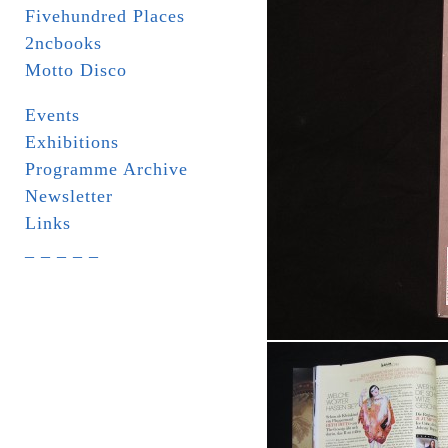
Fivehundred Places
2ncbooks
Motto Disco
Events
Exhibitions
Programme Archive
Newsletter
Links
_ _ _ _ _