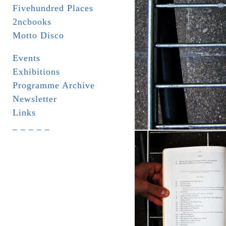
Fivehundred Places
2ncbooks
Motto Disco
Events
Exhibitions
Programme Archive
Newsletter
Links
_ _ _ _ _