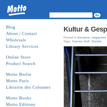
Blog
Kultur & Gespe
About | Contact
Posted in
literature
,
magazines
Wholesale
Tags:
Charles Hoff
,
Textem
Library Services
Online Store
Product Search
Motto Berlin
Motto Paris
Librairie des Colonnes
Motto Books
Motto Editions