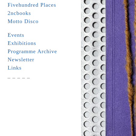
Fivehundred Places
2ncbooks
Motto Disco
Events
Exhibitions
Programme Archive
Newsletter
Links
_ _ _ _ _