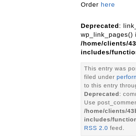
Order
here
Deprecated
: lin
wp_link_pages() i
/home/clients/4
includes/functi
This entry was po
filed under
perfo
to this entry thro
Deprecated
: com
Use post_comment
/home/clients/4
includes/functio
RSS 2.0
feed.