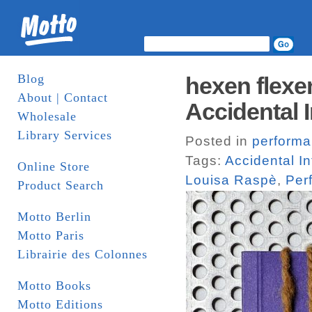
Blog
hexen flexe
About | Contact
Accidental 
Wholesale
Library Services
Posted in
perform
Tags:
Accidental I
Online Store
Louisa Raspè
,
Per
Product Search
Motto Berlin
Motto Paris
Librairie des Colonnes
Motto Books
Motto Editions