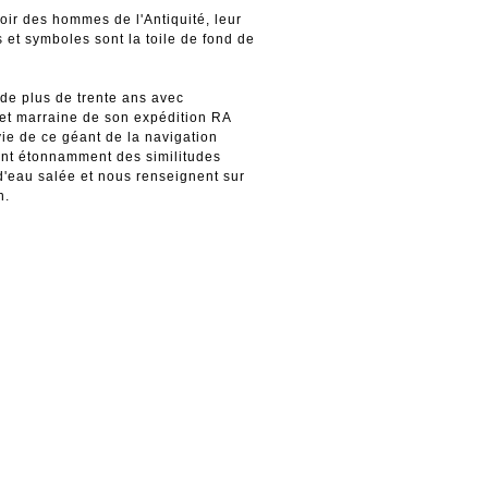
avoir des hommes de l'Antiquité, leur
s et symboles sont la toile de fond de
 de plus de trente ans avec
 et marraine de son expédition RA
vie de ce géant de la navigation
ent étonnamment des similitudes
d'eau salée et nous renseignent sur
n.