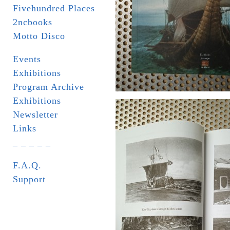
Fivehundred Places
2ncbooks
Motto Disco
Events
Exhibitions
Program Archive
Exhibitions
Newsletter
Links
_ _ _ _ _
F.A.Q.
Support