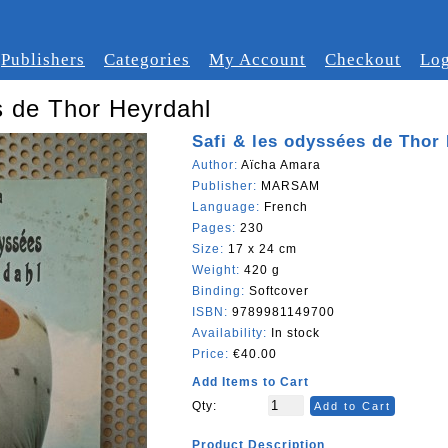
Publishers
Categories
My Account
Checkout
Log
s de Thor Heyrdahl
Safi & les odyssées de Thor
Author:
Aïcha Amara
Publisher:
MARSAM
Language:
French
Pages:
230
Size:
17 x 24 cm
Weight:
420 g
Binding:
Softcover
ISBN:
9789981149700
Availability:
In stock
Price:
€40.00
Add Items to Cart
Qty:
Add to Cart
Product Description