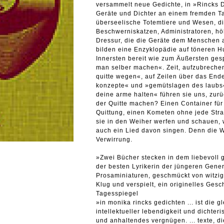
versammelt neue Gedichte, in »Rincks 
Geräte und Dichter an einem fremden T
überseelische Totemtiere und Wesen, die
Beschwerniskatzen, Administratoren, h
Dressur, die die Geräte dem Menschen 
bilden eine Enzyklopädie auf töneren Hu
Innersten bereit wie zum Äußersten ges
man selber machen«. Zeit, aufzubrechen,
quitte wegen«, auf Zeilen über das End
konzepte« und »gemütslagen des laubs«
deine arme halten« führen sie uns, zur
der Quitte machen? Einen Container für
Quittung, einen Kometen ohne jede Strah
sie in den Weiher werfen und schauen, w
auch ein Lied davon singen. Denn die We
Verwirrung.
»Zwei Bücher stecken in dem liebevoll 
der besten Lyrikerin der jüngeren Gene
Prosaminiaturen, geschmückt von witzi
Klug und verspielt, ein originelles Ges
Tagesspiegel
»in monika rincks gedichten ... ist die 
intellektueller lebendigkeit und dichter
und anhaltendes vergnügen. ... texte, die