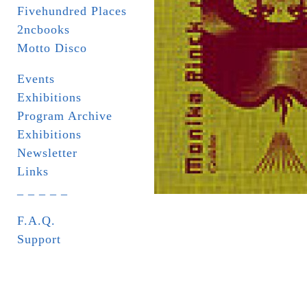
Fivehundred Places
2ncbooks
Motto Disco
Events
Exhibitions
Program Archive
Exhibitions
Newsletter
Links
_ _ _ _ _
F.A.Q.
Support