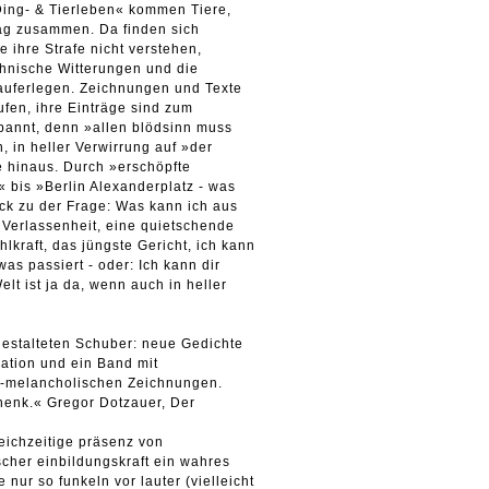
Ding- & Tierleben« kommen Tiere,
ag zusammen. Da finden sich
 ihre Strafe nicht verstehen,
öhnische Witterungen und die
auferlegen. Zeichnungen und Texte
fen, ihre Einträge sind zum
pannt, denn »allen blödsinn muss
 in heller Verwirrung auf »der
e hinaus. Durch »erschöpfte
 bis »Berlin Alexanderplatz - was
ück zu der Frage: Was kann ich aus
 Verlassenheit, eine quietschende
lkraft, das jüngste Gericht, ich kann
as passiert - oder: Ich kann dir
lt ist ja da, wenn auch in heller
gestalteten Schuber: neue Gedichte
ration und ein Band mit
g-melancholischen Zeichnungen.
chenk.« Gregor Dotzauer, Der
gleichzeitige präsenz von
ischer einbildungskraft ein wahres
 nur so funkeln vor lauter (vielleicht