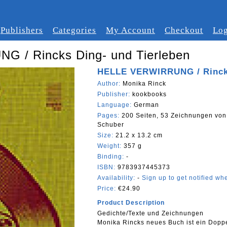
Publishers
Categories
My Account
Checkout
Log
 / Rincks Ding- und Tierleben
HELLE VERWIRRUNG / Rincks
Author:
Monika Rinck
Publisher:
kookbooks
Language:
German
Pages:
200 Seiten, 53 Zeichnungen von
Schuber
Size:
21.2 x 13.2 cm
Weight:
357 g
Binding:
-
ISBN:
9783937445373
Availability:
-
Sign up to get notified whe
Price:
€24.90
Product Description
Gedichte/Texte und Zeichnungen
Monika Rincks neues Buch ist ein D