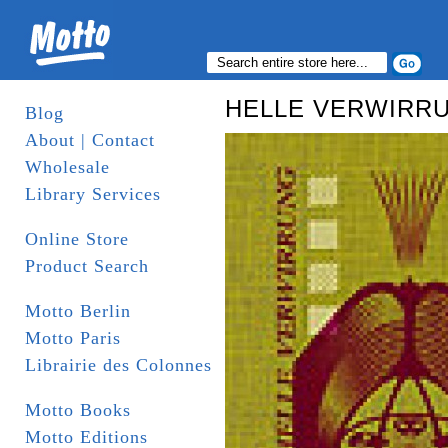
HELLE VERWIRRUNG
Blog
About | Contact
Wholesale
Library Services
Online Store
Product Search
Motto Berlin
Motto Paris
Librairie des Colonnes
Motto Books
Motto Editions